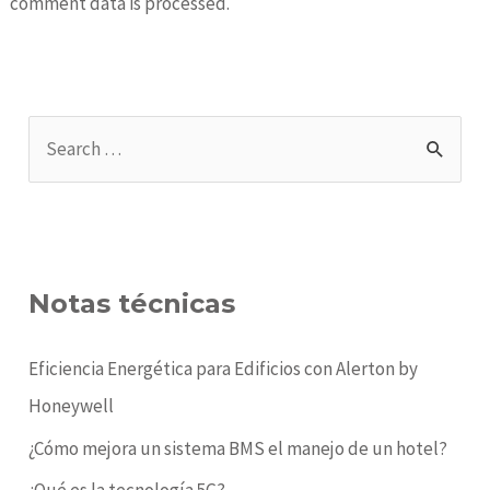
comment data is processed.
S
e
a
r
c
Notas técnicas
h
f
Eficiencia Energética para Edificios con Alerton by
o
Honeywell
r
¿Cómo mejora un sistema BMS el manejo de un hotel?
:
¿Qué es la tecnología 5G?