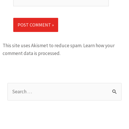
This site uses Akismet to reduce spam.
Learn how your
comment data is processed.
S
e
a
r
c