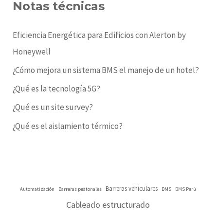
Notas técnicas
h
f
Eficiencia Energética para Edificios con Alerton by
o
Honeywell
r
¿Cómo mejora un sistema BMS el manejo de un hotel?
:
¿Qué es la tecnología 5G?
¿Qué es un site survey?
¿Qué es el aislamiento térmico?
Barreras vehiculares
Automatización
Barreras peatonales
BMS
BMS Perú
Cableado estructurado