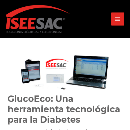
Skip
to
content
MAI
MEN
GlucoEco: Una
herramienta tecnológica
para la Diabetes